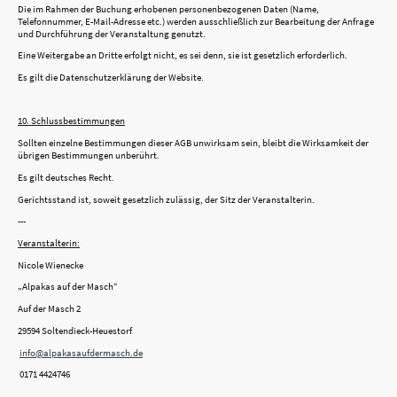
Die im Rahmen der Buchung erhobenen personenbezogenen Daten (Name,
Telefonnummer, E-Mail-Adresse etc.) werden ausschließlich zur Bearbeitung der Anfrage
und Durchführung der Veranstaltung genutzt.
Eine Weitergabe an Dritte erfolgt nicht, es sei denn, sie ist gesetzlich erforderlich.
Es gilt die Datenschutzerklärung der Website.
10. Schlussbestimmungen
Sollten einzelne Bestimmungen dieser AGB unwirksam sein, bleibt die Wirksamkeit der
übrigen Bestimmungen unberührt.
Es gilt deutsches Recht.
Gerichtsstand ist, soweit gesetzlich zulässig, der Sitz der Veranstalterin.
---
Veranstalterin:
Nicole Wienecke
„Alpakas auf der Masch“
Auf der Masch 2
29594 Soltendieck-Heuestorf
info@alpakasaufdermasch.de
0171 4424746