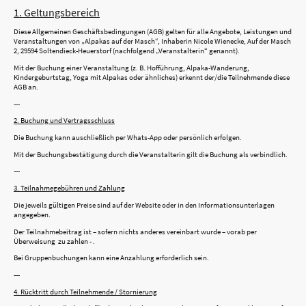
1. Geltungsbereich
Diese Allgemeinen Geschäftsbedingungen (AGB) gelten für alle Angebote, Leistungen und
Veranstaltungen von „Alpakas auf der Masch“, Inhaberin Nicole Wienecke, Auf der Masch
2, 29594 Soltendieck-Heuerstorf (nachfolgend „Veranstalterin“ genannt).
Mit der Buchung einer Veranstaltung (z. B. Hofführung, Alpaka-Wanderung,
Kindergeburtstag, Yoga mit Alpakas oder ähnliches) erkennt der/die Teilnehmende diese
AGB an.
---
2. Buchung und Vertragsschluss
Die Buchung kann auschließlich per Whats-App oder persönlich erfolgen.
Mit der Buchungsbestätigung durch die Veranstalterin gilt die Buchung als verbindlich.
---
3. Teilnahmegebühren und Zahlung
Die jeweils gültigen Preise sind auf der Website oder in den Informationsunterlagen
angegeben.
Der Teilnahmebeitrag ist – sofern nichts anderes vereinbart wurde – vorab per
Überweisung zu zahlen - .
Bei Gruppenbuchungen kann eine Anzahlung erforderlich sein.
---
4. Rücktritt durch Teilnehmende / Stornierung