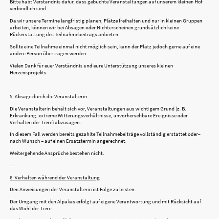
Bitte habt Verständnis dafür, dass gebuchte Veranstaltungen auf unserem kleinen Hof
verbindlich sind.
Da wir unsere Termine langfristig planen, Plätze freihalten und nur in kleinen Gruppen
arbeiten, können wir bei Absagen oder Nichterscheinen grundsätzlich keine
Rückerstattung des Teilnahmebeitrags anbieten.
Sollte eine Teilnahme einmal nicht möglich sein, kann der Platz jedoch gerne auf eine
andere Person übertragen werden.
Vielen Dank für euer Verständnis und eure Unterstützung unseres kleinen
Herzensprojekts .
5. Absage durch die Veranstalterin
Die Veranstalterin behält sich vor, Veranstaltungen aus wichtigem Grund (z. B.
Erkrankung, extreme Witterungsverhältnisse, unvorhersehbare Ereignisse oder
Verhalten der Tiere) abzusagen.
In diesem Fall werden bereits gezahlte Teilnahmebeiträge vollständig erstattet oder–
nach Wunsch – auf einen Ersatztermin angerechnet.
Weitergehende Ansprüche bestehen nicht.
---
6. Verhalten während der Veranstaltung
Den Anweisungen der Veranstalterin ist Folge zu leisten.
Der Umgang mit den Alpakas erfolgt auf eigene Verantwortung und mit Rücksicht auf
das Wohl der Tiere.