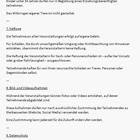
Kinder unter 14 Jahren dürfen nur in Begleitung eines Erziehungsberechtigten
teilnehmen.
Das Mitbringen eigener Tiere ist nicht gestattet.
---
7. Haftung
Die Teilnahme an allen Veranstaltungen erfolgt auf eigene Gefahr.
Für Schäden, die durch unsachgemäßen Umgang oder Nichtbeachtung von Hinweisen
entstehen, übernimmt die Veranstalterin keine Haftung.
Die Haftung der Veranstalterin für Sach- oder Personenschäden ist – außer bei Vorsatz
oder grober Fahrlässigkeit – ausgeschlossen.
Teilnehmende haften für von ihnen verursachte Schäden an Tieren, Personen oder
Gegenständen selbst.
---
8. Bild- und Videoaufnahmen
Während der Veranstaltungen können Fotos oder Videos entstehen, auf denen
Teilnehmende abgebildet sind.
Diese Aufnahmen dürfen nur nach ausdrücklicher Zustimmung der Teilnehmenden zu
Werbezwecken (Website, Social Media) verwendet werden.
Eine Zustimmung kann jederzeit für die Zukunft widerrufen werden.
---
9. Datenschutz